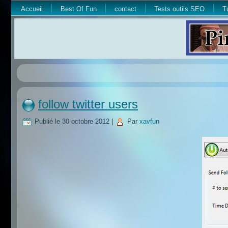
Accueil
Best Of Fun
contact
Tests outils SEO
T
follow twitter users
Publié le
30 octobre 2012
|
Par
xavfun