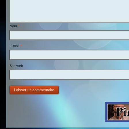
Nom
*
E-mail
*
Site web