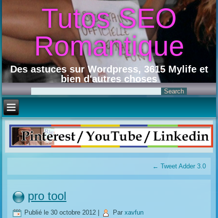
Tutos SEO
Romantique
Des astuces sur Wordpress, 3615 Mylife et
bien d'autres choses
←
Tweet Adder 3.0
pro tool
Publié le
30 octobre 2012
|
Par
xavfun