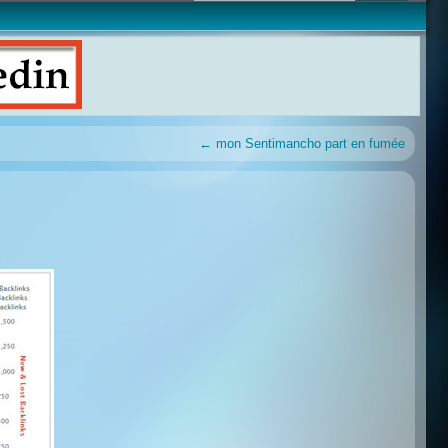
←
mon Sentimancho part en fumée