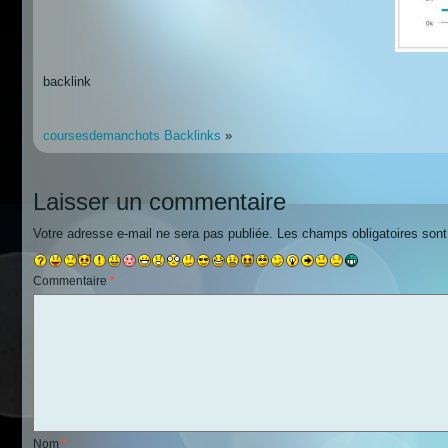
backlink
coursesdemanchots Backlinks
»
Laisser un commentaire
Votre adresse e-mail ne sera pas publiée.
Les champs obligatoires son
Commentaire
*
Nom
*