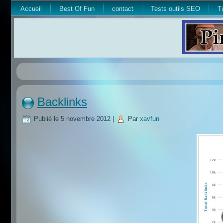
Accueil
Best Of Fun
contact
Tests outils SEO
T
Backlinks
Publié le
5 novembre 2012
|
Par
xavfun