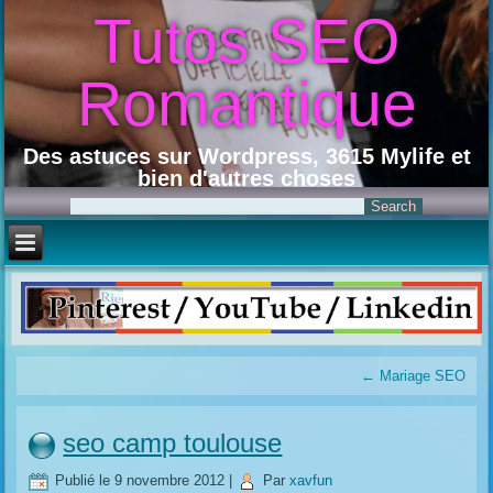
Tutos SEO
Romantique
Des astuces sur Wordpress, 3615 Mylife et
bien d'autres choses
←
Mariage SEO
seo camp toulouse
Publié le
9 novembre 2012
|
Par
xavfun