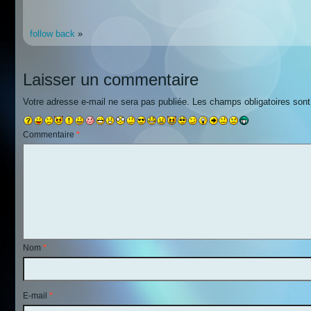
follow back
»
Laisser un commentaire
Votre adresse e-mail ne sera pas publiée.
Les champs obligatoires son
Commentaire
*
Nom
*
E-mail
*