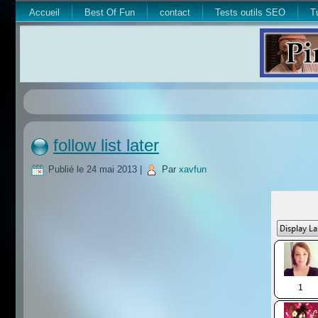
Accueil
Best Of Fun
contact
Tests outils SEO
T
follow list later
Publié le
24 mai 2013
|
Par
xavfun