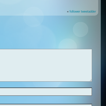
«
follower tweetadder