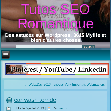
Tutos SEO
Romantique
Des astuces sur Wordpress, 3615 Mylife et
bien d'autres choses
←
WebxDay 2013 : spécial Very Important Webmasters
car wash torride
Publié le
6 juillet 2013
|
Par
xavfun