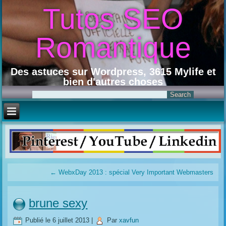
Tutos SEO
Romantique
Des astuces sur Wordpress, 3615 Mylife et
bien d'autres choses
←
WebxDay 2013 : spécial Very Important Webmasters
brune sexy
Publié le
6 juillet 2013
|
Par
xavfun