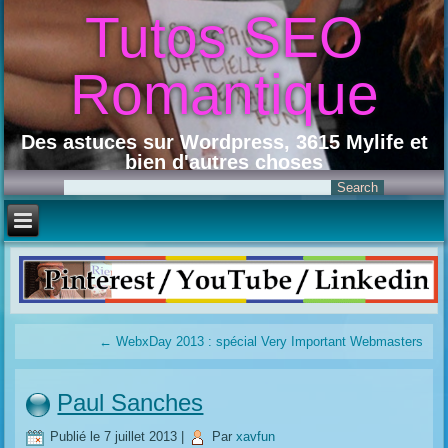
Tutos SEO
Romantique
Des astuces sur Wordpress, 3615 Mylife et
bien d'autres choses
←
WebxDay 2013 : spécial Very Important Webmasters
Paul Sanches
Publié le
7 juillet 2013
|
Par
xavfun