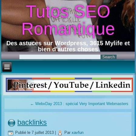
Tutos SEO
Romantique
Des astuces sur Wordpress, 3615 Mylife et
bien d'autres choses
←
WebxDay 2013 : spécial Very Important Webmasters
backlinks
Publié le
7 juillet 2013
|
Par
xavfun