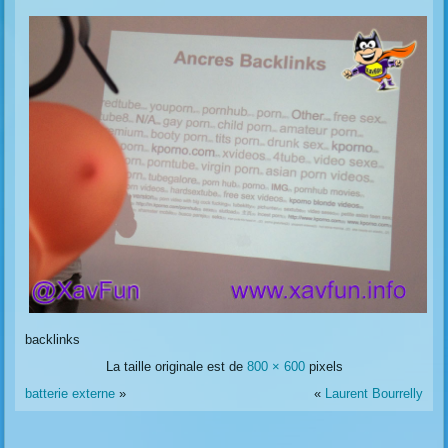
backlinks
La taille originale est de
800 × 600
pixels
batterie externe
»
«
Laurent Bourrelly