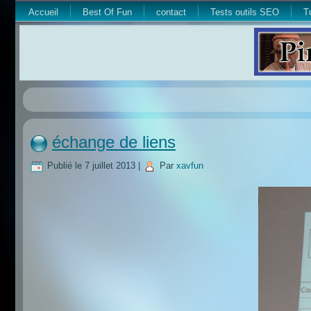
Accueil
Best Of Fun
contact
Tests outils SEO
T
échange de liens
Publié le
7 juillet 2013
|
Par
xavfun