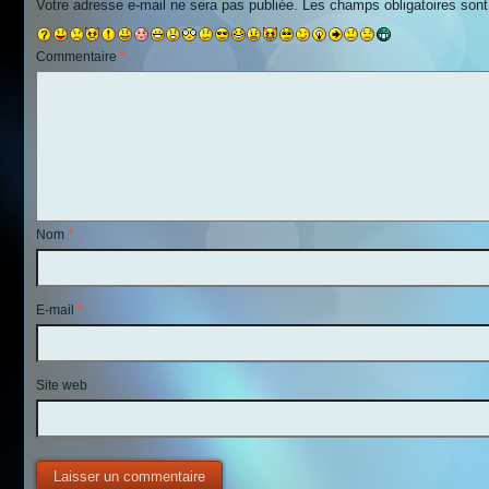
Votre adresse e-mail ne sera pas publiée.
Les champs obligatoires son
Commentaire
*
Nom
*
E-mail
*
Site web