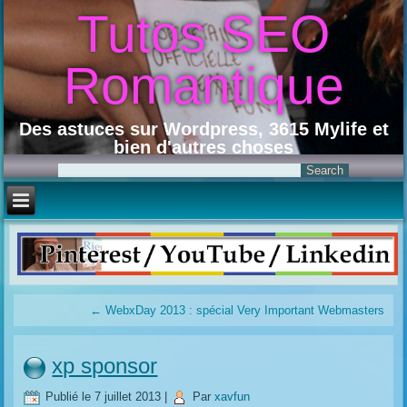
Tutos SEO
Romantique
Des astuces sur Wordpress, 3615 Mylife et
bien d'autres choses
←
WebxDay 2013 : spécial Very Important Webmasters
xp sponsor
Publié le
7 juillet 2013
|
Par
xavfun