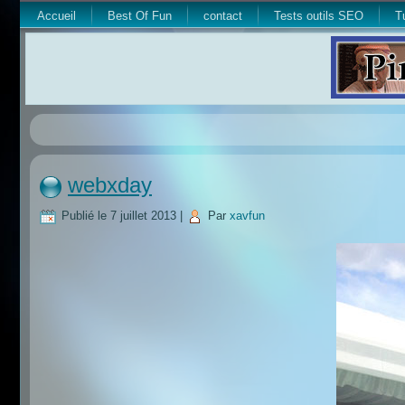
Accueil
Best Of Fun
contact
Tests outils SEO
T
webxday
Publié le
7 juillet 2013
|
Par
xavfun