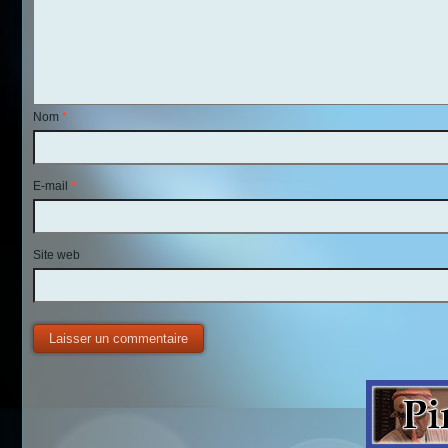
Nom
*
E-mail
*
Site web