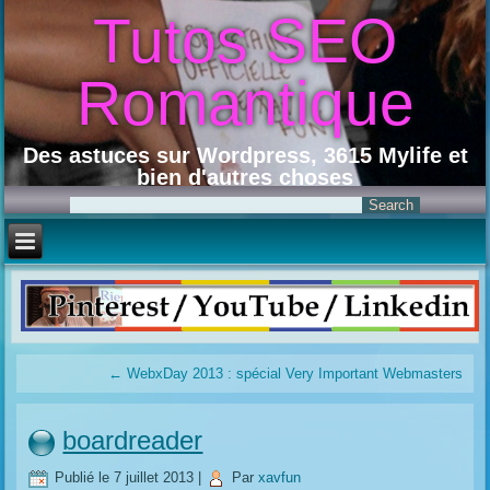
Tutos SEO
Romantique
Des astuces sur Wordpress, 3615 Mylife et
bien d'autres choses
←
WebxDay 2013 : spécial Very Important Webmasters
boardreader
Publié le
7 juillet 2013
|
Par
xavfun