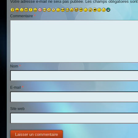
Votre adresse e-mail ne sera pas publiée.
Les champs obligatoires son
Commentaire
*
Nom
*
E-mail
*
Site web