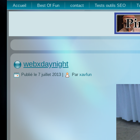
Accueil
Best Of Fun
contact
Tests outils SEO
T
webxdaynight
Publié le
7 juillet 2013
|
Par
xavfun