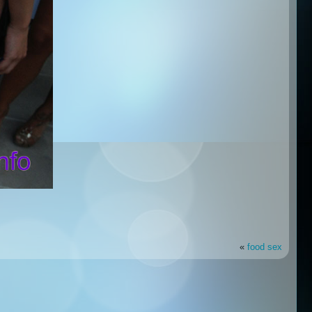
«
food sex