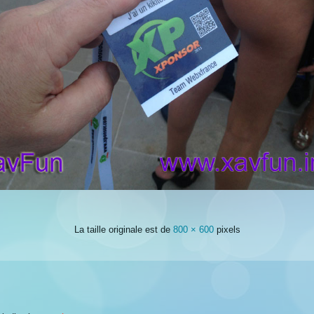
La taille originale est de
800 × 600
pixels