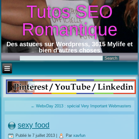
Tutos SEO
Romantique
Des astuces sur Wordpress, 3615 Mylife et
bien d'autres choses
←
WebxDay 2013 : spécial Very Important Webmasters
sexy food
Publié le
7 juillet 2013
|
Par
xavfun