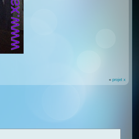
«
projet x