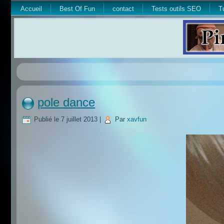
Accueil
Best Of Fun
contact
Tests outils SEO
T
pole dance
Publié le
7 juillet 2013
|
Par
xavfun