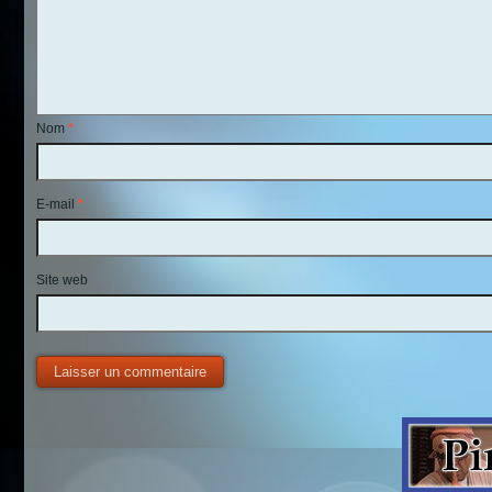
Nom
*
E-mail
*
Site web