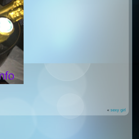
«
sexy girl