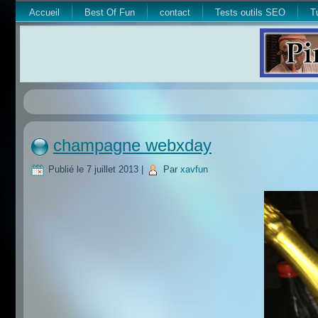
Accueil
Best Of Fun
contact
Tests outils SEO
T
champagne webxday
Publié le
7 juillet 2013
|
Par
xavfun