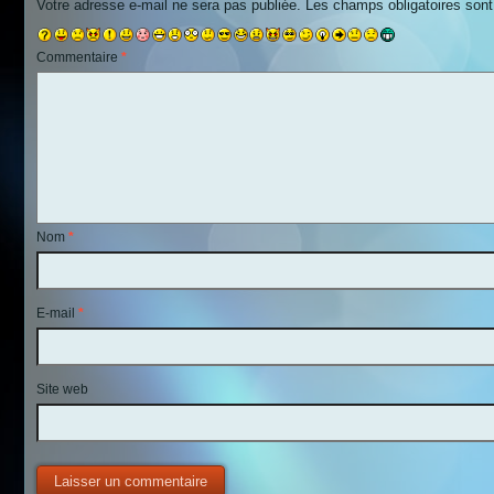
Votre adresse e-mail ne sera pas publiée.
Les champs obligatoires son
Commentaire
*
Nom
*
E-mail
*
Site web