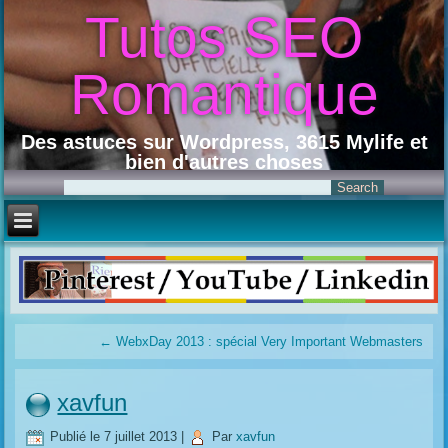
Tutos SEO
Romantique
Des astuces sur Wordpress, 3615 Mylife et
bien d'autres choses
←
WebxDay 2013 : spécial Very Important Webmasters
xavfun
Publié le
7 juillet 2013
|
Par
xavfun