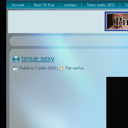
Accueil
Best Of Fun
contact
Tests outils SEO
T
tenue sexy
Publié le
7 juillet 2013
|
Par
xavfun