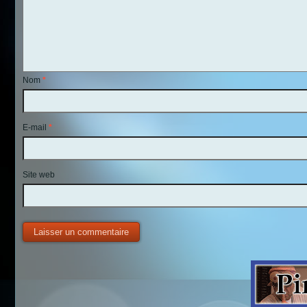
Nom
*
E-mail
*
Site web