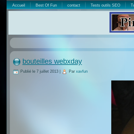
Accueil
Best Of Fun
contact
Tests outils SEO
T
bouteilles webxday
Publié le
7 juillet 2013
|
Par
xavfun