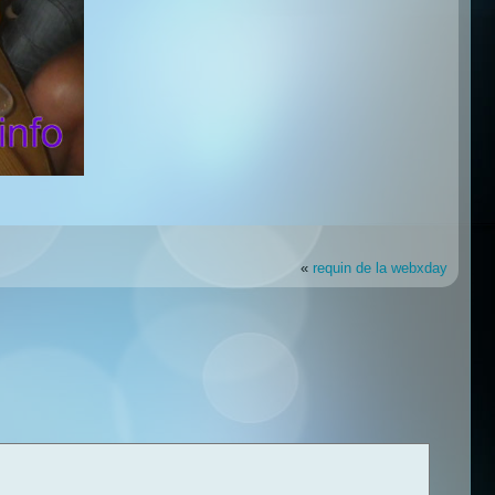
«
requin de la webxday