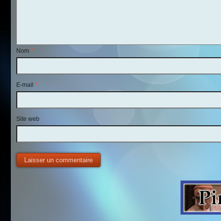
Nom
*
E-mail
*
Site web