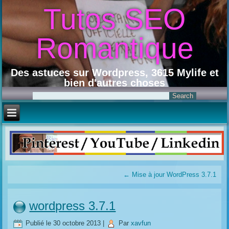
Tutos SEO
Romantique
Des astuces sur Wordpress, 3615 Mylife et
bien d'autres choses
←
Mise à jour WordPress 3.7.1
wordpress 3.7.1
Publié le
30 octobre 2013
|
Par
xavfun