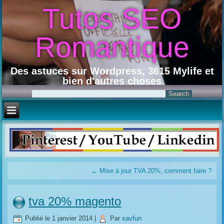
Tutos SEO
Romantique
Des astuces sur Wordpress, 3615 Mylife et
bien d'autres choses
←
Mise à jour TVA 20%, comment faire ?
tva 20% magento
Publié le
1 janvier 2014
|
Par
xavfun