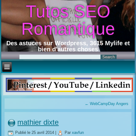
Tutos SEO
Romantique
Des astuces sur Wordpress, 3615 Mylife et
bien d'autres choses
←
WebCampDay Angers
mathier dixte
Publié le
25 avril 2014
|
Par
xavfun