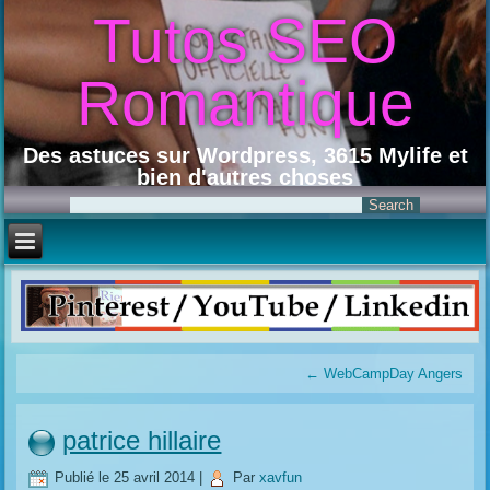
Tutos SEO
Romantique
Des astuces sur Wordpress, 3615 Mylife et
bien d'autres choses
←
WebCampDay Angers
patrice hillaire
Publié le
25 avril 2014
|
Par
xavfun