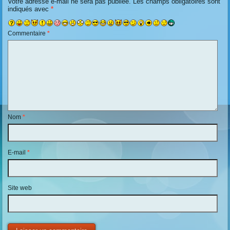
Votre adresse e-mail ne sera pas publiée.
Les champs obligatoires sont
indiqués avec
*
Commentaire
*
Nom
*
E-mail
*
Site web