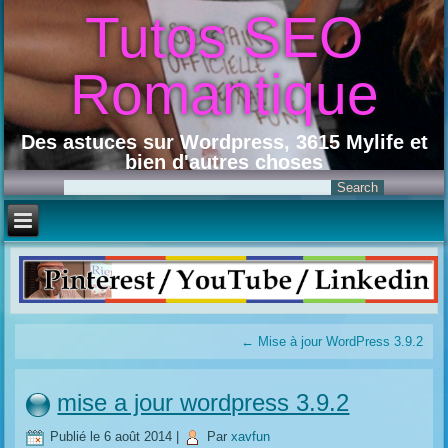
Tutos SEO
Romantique
Des astuces sur Wordpress, 3615 Mylife et
bien d'autres choses
←
Mise à jour WordPress 3.9.2
mise a jour wordpress 3.9.2
Publié le
6 août 2014
|
Par
xavfun