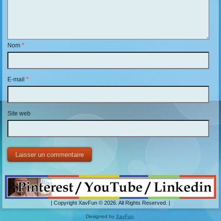
Nom
*
E-mail
*
Site web
| Copyright XavFun © 2026. All Rights Reserved. |
Designed by
XavFun
.