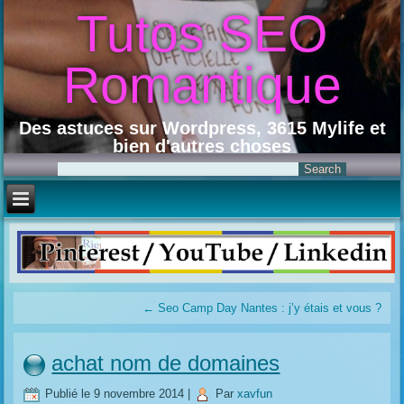
Tutos SEO
Romantique
Des astuces sur Wordpress, 3615 Mylife et
bien d'autres choses
←
Seo Camp Day Nantes : j’y étais et vous ?
achat nom de domaines
Publié le
9 novembre 2014
|
Par
xavfun