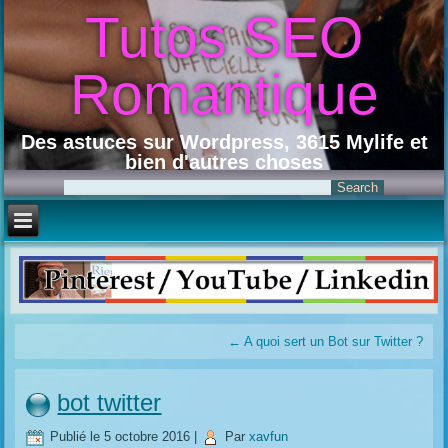
Tutos SEO
Romantique
Des astuces sur Wordpress, 3615 Mylife et
bien d'autres choses
←
A quoi sert un Bot sur Twitter ?
bot twitter
Publié le
5 octobre 2016
|
Par
xavfun