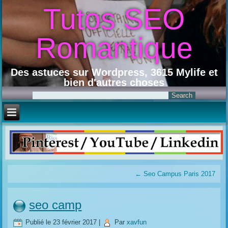
Tutos SEO
Romantique
Des astuces sur Wordpress, 3615 Mylife et
bien d'autres choses
←
Seo Campus Paris 2017
seo camp
Publié le
23 février 2017
|
Par
xavfun