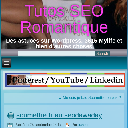
Tutos SEO
Romantique
Des astuces sur Wordpress, 3615 Mylife et
bien d'autres choses
←
Me suis-je fais Soumettre ou pas ?
soumettre.fr au seodawaday
Publié le
25 septembre 2017
|
Par
xavfun