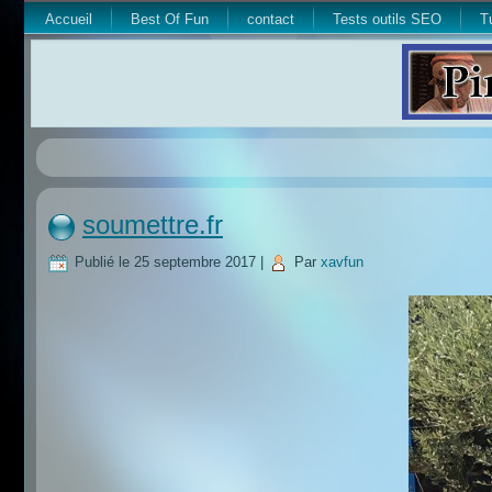
Accueil
Best Of Fun
contact
Tests outils SEO
T
soumettre.fr
Publié le
25 septembre 2017
|
Par
xavfun