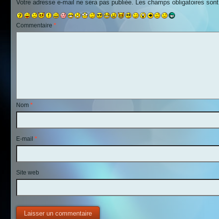
Votre adresse e-mail ne sera pas publiée.
Les champs obligatoires son
Commentaire
*
Nom
*
E-mail
*
Site web