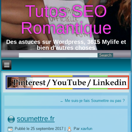
Tutos SEO
Romantique
Des astuces sur Wordpress, 3615 Mylife et
bien d'autres choses
←
Me suis-je fais Soumettre ou pas ?
soumettre.fr
Publié le
25 septembre 2017
|
Par
xavfun