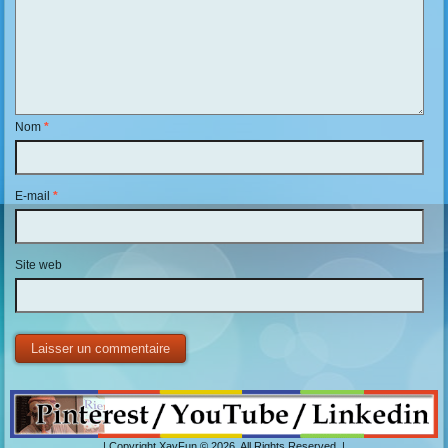
Nom
*
E-mail
*
Site web
| Copyright XavFun © 2026. All Rights Reserved. |