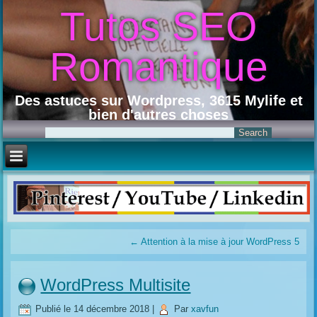
Tutos SEO
Romantique
Des astuces sur Wordpress, 3615 Mylife et
bien d'autres choses
←
Attention à la mise à jour WordPress 5
WordPress Multisite
Publié le
14 décembre 2018
|
Par
xavfun