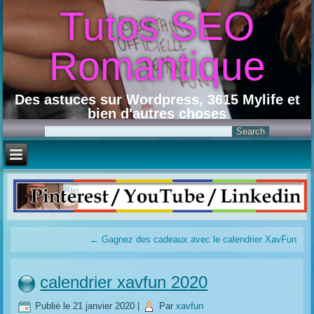
Tutos SEO
Romantique
Des astuces sur Wordpress, 3615 Mylife et
bien d'autres choses
←
Gagnez des cadeaux avec le calendrier XavFun
calendrier xavfun 2020
Publié le
21 janvier 2020
|
Par
xavfun