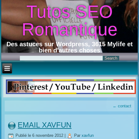
Tutos SEO
Romantique
Des astuces sur Wordpress, 3615 Mylife et
bien d'autres choses
←
contact
EMAIL XAVFUN
Publié le
6 novembre 2012
|
Par
xavfun