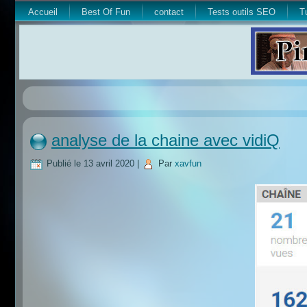
Accueil
Best Of Fun
contact
Tests outils SEO
T
analyse de la chaine avec vidiQ
Publié le
13 avril 2020
|
Par
xavfun