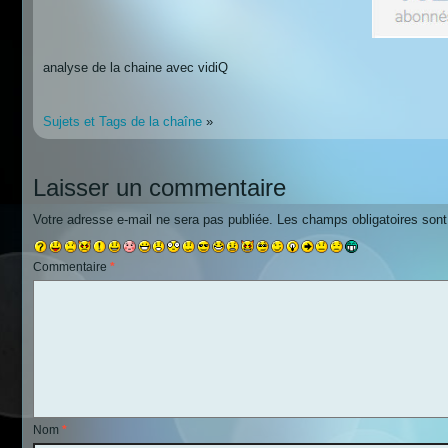
analyse de la chaine avec vidiQ
Sujets et Tags de la chaîne
»
Laisser un commentaire
Votre adresse e-mail ne sera pas publiée.
Les champs obligatoires son
Commentaire
*
Nom
*