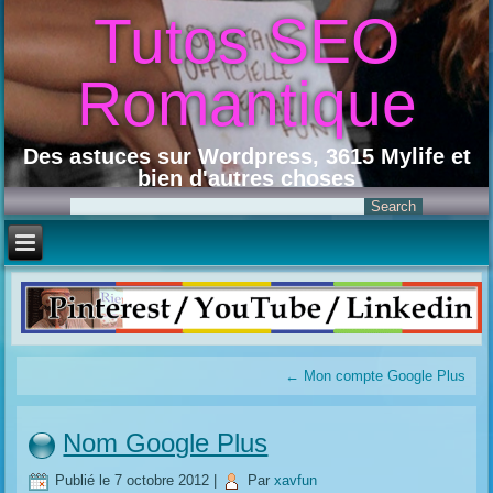
Tutos SEO
Romantique
Des astuces sur Wordpress, 3615 Mylife et
bien d'autres choses
←
Mon compte Google Plus
Nom Google Plus
Publié le
7 octobre 2012
|
Par
xavfun