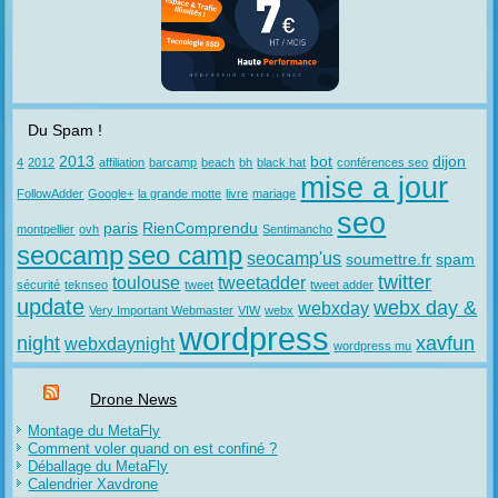
Du Spam !
2013
bot
dijon
4
2012
affiliation
barcamp
beach
bh
black hat
conférences seo
mise a jour
FollowAdder
Google+
la grande motte
livre
mariage
seo
paris
RienComprendu
montpellier
ovh
Sentimancho
seocamp
seo camp
seocamp'us
soumettre.fr
spam
twitter
toulouse
tweetadder
sécurité
teknseo
tweet
tweet adder
update
webx day &
webxday
Very Important Webmaster
VIW
webx
wordpress
night
xavfun
webxdaynight
wordpress mu
Drone News
Montage du MetaFly
Comment voler quand on est confiné ?
Déballage du MetaFly
Calendrier Xavdrone