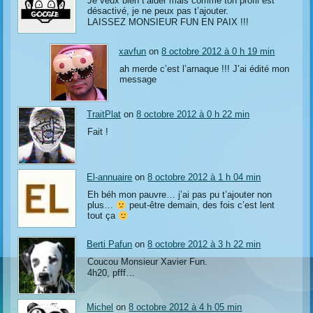
Je veux bien t’aider mais comme ton profil est
désactivé, je ne peux pas t’ajouter.
LAISSEZ MONSIEUR FUN EN PAIX !!!
xavfun
on
8 octobre 2012 à 0 h 19 min
ah merde c’est l’arnaque !!! J’ai édité mon
message
TraitPlat
on
8 octobre 2012 à 0 h 22 min
Fait !
El-annuaire
on
8 octobre 2012 à 1 h 04 min
Eh béh mon pauvre… j’ai pas pu t’ajouter non
plus…
peut-être demain, des fois c’est lent
tout ça
Berti Pafun
on
8 octobre 2012 à 3 h 22 min
Coucou Monsieur Xavier Fun.
4h20, pfff…
Michel
on
8 octobre 2012 à 4 h 05 min