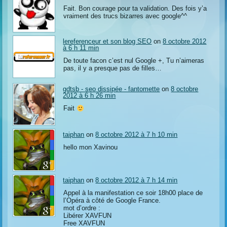
Fait. Bon courage pour ta validation. Des fois y’a
vraiment des trucs bizarres avec google^^
lereferenceur et son blog SEO
on
8 octobre 2012
à 6 h 11 min
De toute facon c’est nul Google +, Tu n’aimeras
pas, il y a presque pas de filles…
gdtsb - seo dissipée - fantomette
on
8 octobre
2012 à 6 h 26 min
Fait
taiphan
on
8 octobre 2012 à 7 h 10 min
hello mon Xavinou
taiphan
on
8 octobre 2012 à 7 h 14 min
Appel à la manifestation ce soir 18h00 place de
l’Opéra à côté de Google France.
mot d’ordre :
Libérer XAVFUN
Free XAVFUN