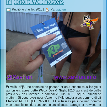
Important Webmasters
Publié le
7 juillet 2013
|
Par
xavfun
Et voilà, déjà une semaine de passée et on a encore tous les yeux
qui brillent après cette
Webx Day & Night 2013
qui s’est déroulée
près d’Aix en Provence le samedi 29 juin 2013 jusqu’au dimanche
matin… Si vous avez peur d’avoir le #kikitoutdur alors comme dirait
Cladxxx
NE CLIQUE PAS ICI ! Et si tu n’as peur de rien comme
mon pote le roi du concours alors cliques, partage et retweet, et