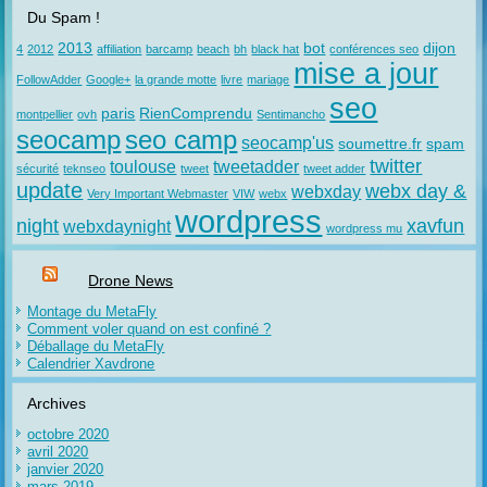
Du Spam !
2013
bot
dijon
4
2012
affiliation
barcamp
beach
bh
black hat
conférences seo
mise a jour
FollowAdder
Google+
la grande motte
livre
mariage
seo
paris
RienComprendu
montpellier
ovh
Sentimancho
seocamp
seo camp
seocamp'us
soumettre.fr
spam
twitter
toulouse
tweetadder
sécurité
teknseo
tweet
tweet adder
update
webx day &
webxday
Very Important Webmaster
VIW
webx
wordpress
night
xavfun
webxdaynight
wordpress mu
Drone News
Montage du MetaFly
Comment voler quand on est confiné ?
Déballage du MetaFly
Calendrier Xavdrone
Archives
octobre 2020
avril 2020
janvier 2020
mars 2019