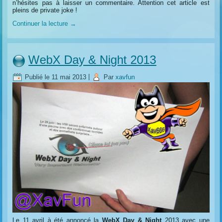
n’hésites pas à laisser un commentaire. Attention cet article est
pleins de private joke !
Continuer la lecture
→
WebX Day & Night 2013
Publié le
11 mai 2013
|
Par
xavfun
Le 11 avril à été annoncé la
WebX Day & Night
2013 avec une