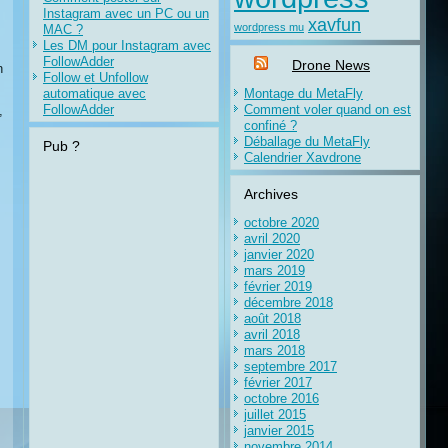
Instagram avec un PC ou un
xavfun
wordpress mu
MAC ?
Les DM pour Instagram avec
FollowAdder
Drone News
n
Follow et Unfollow
automatique avec
Montage du MetaFly
FollowAdder
Comment voler quand on est
,
confiné ?
Déballage du MetaFly
Pub ?
Calendrier Xavdrone
Archives
octobre 2020
avril 2020
janvier 2020
mars 2019
février 2019
décembre 2018
août 2018
avril 2018
mars 2018
septembre 2017
février 2017
octobre 2016
juillet 2015
janvier 2015
novembre 2014