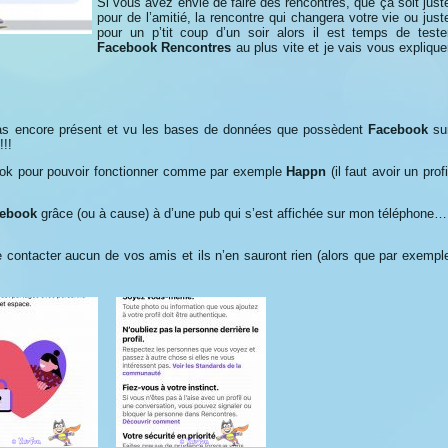
Si vous avez envie de faire des rencontres, que ça soit just
pour de l’amitié, la rencontre qui changera votre vie ou just
pour un p’tit coup d’un soir alors il est temps de teste
Facebook Rencontres
au plus vite et je vais vous explique
pas encore présent et vu les bases de données que possèdent
Facebook
su
!!!
ebook pour pouvoir fonctionner comme par exemple
Happn
(il faut avoir un profi
ebook
grâce (ou à cause) à d’une pub qui s’est affichée sur mon téléphone…
 contacter aucun de vos amis et ils n’en sauront rien (alors que par exempl