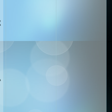
e
a
à