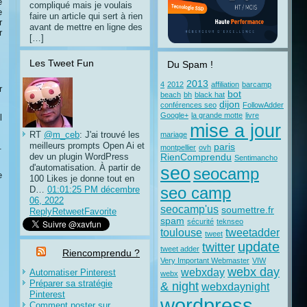
e
compliqué mais je voulais
e
faire un article qui sert à rien
r
avant de mettre en ligne des
r
[…]
Les Tweet Fun
Du Spam !
2013
4
2012
affiliation
barcamp
r
bot
beach
bh
black hat
dijon
conférences seo
FollowAdder
Google+
la grande motte
livre
l
mise a jour
RT
@m_ceb
: J'ai trouvé les
mariage
meilleurs prompts Open Ai et
.
paris
montpellier
ovh
dev un plugin WordPress
RienComprendu
Sentimancho
d'automatisation. À partir de
seo
seocamp
e
100 Likes je donne tout en
D…
01:01:25 PM décembre
seo camp
06, 2022
seocamp'us
soumettre.fr
Reply
Retweet
Favorite
spam
sécurité
teknseo
toulouse
tweetadder
tweet
update
twitter
tweet adder
Riencomprendu ?
Very Important Webmaster
VIW
webx day
webxday
Automatiser Pinterest
webx
Préparer sa stratégie
& night
webxdaynight
Pinterest
wordpress
Comment poster sur