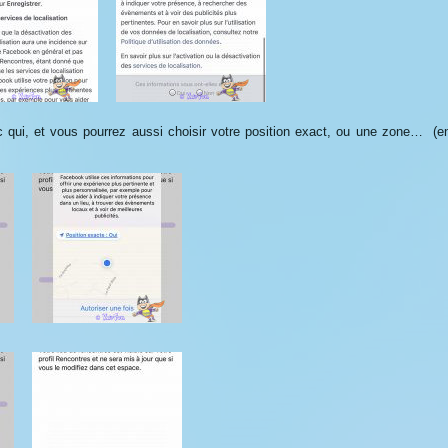
ec qui, et vous pourrez aussi choisir votre position exact, ou une zone… (e