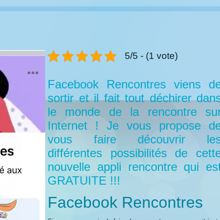
5/5 - (1 vote)
Facebook Rencontres viens d
sortir et il fait tout déchirer dan
le monde de la rencontre su
Internet ! Je vous propose d
vous faire découvrir le
différentes possibilités de cett
nouvelle appli rencontre qui es
GRATUITE !!!
Facebook Rencontres