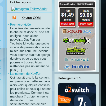
Bot Instagram
Xavfun.COM
Première vidéo
La vidéos de présentation de
la chaîne et donc du site est
en ligne, nous allons
e
pouvoir… XavFun sur
YouTube Et voilà, une petite
s
vidéos de présentation à été
mises sur YouTube, dedans
r
vous pourrez avoir un aperçu
du style et de ce que vous
e
pourrez y trouver. Alors
s
n’attendez pas un instant de
plus […]
e
Lancement de XavFun
Qui l’aurait cru, le lancement
Hébergement ?
t
est prévu pour cette semaine
alors voici quelques conseils
pour celles et ceux qui seront
les premiers… Comment ça
marchera ? Et bien on se le
demande !!! Plus
sérieusement, rien de bien