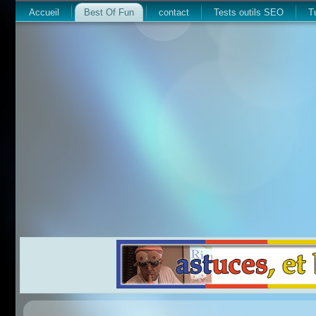
Accueil
Best Of Fun
contact
Tests outils SEO
T