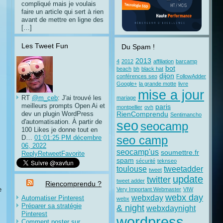
compliqué mais je voulais
faire un article qui sert à rien
avant de mettre en ligne des
[…]
Les Tweet Fun
Du Spam !
2013
4
2012
affiliation
barcamp
bot
beach
bh
black hat
dijon
conférences seo
FollowAdder
Google+
la grande motte
livre
mise a jour
RT
@m_ceb
: J'ai trouvé les
mariage
meilleurs prompts Open Ai et
paris
montpellier
ovh
dev un plugin WordPress
RienComprendu
Sentimancho
d'automatisation. À partir de
seo
seocamp
100 Likes je donne tout en
D…
01:01:25 PM décembre
seo camp
06, 2022
seocamp'us
soumettre.fr
Reply
Retweet
Favorite
spam
sécurité
teknseo
toulouse
tweetadder
tweet
update
twitter
tweet adder
Riencomprendu ?
e
Very Important Webmaster
VIW
webx day
webxday
Automatiser Pinterest
webx
Préparer sa stratégie
& night
webxdaynight
Pinterest
wordpress
Comment poster sur