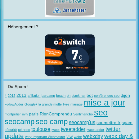
Hébergement ?
Du Spam !
2013
bot
dijon
4
2012
affiliation
barcamp
beach
bh
black hat
conférences seo
mise a jour
FollowAdder
Google+
la grande motte
livre
mariage
seo
paris
RienComprendu
montpellier
ovh
Sentimancho
seocamp
seo camp
seocamp'us
soumettre.fr
spam
twitter
toulouse
tweetadder
sécurité
teknseo
tweet
tweet adder
update
webx day &
webxday
Very Important Webmaster
VIW
webx