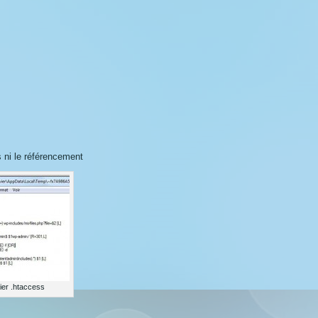
s ni le référencement
hier .htaccess