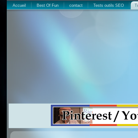
Accueil
Best Of Fun
contact
Tests outils SEO
T