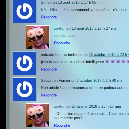
Simon on
13 août 2013 à 17 h 05 min
très drôle … J’aime vraiment la bannière. Très bons 
Répondre
xavfun
on
13 août 2013 à 17 h 27 min
oui bien sur…
Répondre
entraide femme bretonne on
26 octobre 2013 à 23 h 
je suis une vrais blonde et intelligente
Répondre
Sebastien Verdier on
3 octobre 2017 à 1 h 40 min
Bon article ! Je le recommande et en parlerai autour
Répondre
xavfun
on
27 janvier 2018 à 23 h 17 min
LOL…. lien supprimé bien sur… C’est bizarr
qui marche pas !!!
Répondre