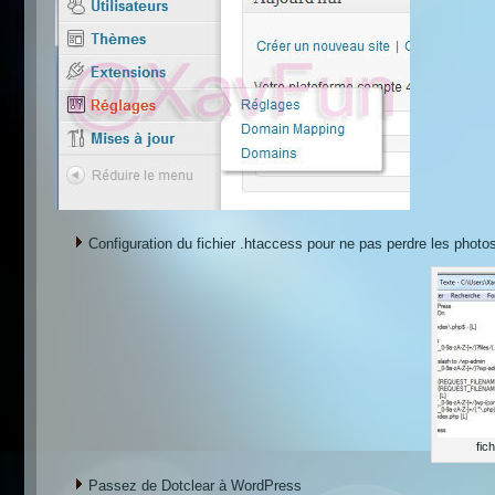
Configuration du fichier .htaccess pour ne pas perdre les photo
fic
Passez de Dotclear à WordPress