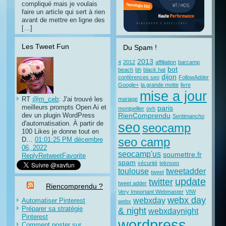
compliqué mais je voulais
faire un article qui sert à rien
avant de mettre en ligne des
[…]
Les Tweet Fun
Du Spam !
2013
4
2012
affiliation
barcamp
bot
beach
bh
black hat
dijon
conférences seo
FollowAdder
Google+
la grande motte
livre
mise a jour
RT
@m_ceb
: J'ai trouvé les
mariage
meilleurs prompts Open Ai et
paris
montpellier
ovh
dev un plugin WordPress
RienComprendu
Sentimancho
d'automatisation. À partir de
seo
seocamp
100 Likes je donne tout en
D…
01:01:25 PM décembre
seo camp
06, 2022
seocamp'us
soumettre.fr
Reply
Retweet
Favorite
spam
sécurité
teknseo
toulouse
tweetadder
tweet
update
twitter
tweet adder
Riencomprendu ?
Very Important Webmaster
VIW
webx day
webxday
Automatiser Pinterest
webx
Préparer sa stratégie
& night
webxdaynight
Pinterest
wordpress
Comment poster sur