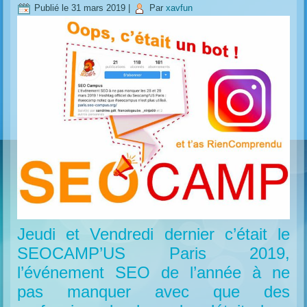
Publié le
31 mars 2019
|
Par
xavfun
Jeudi et Vendredi dernier c’était le
SEOCAMP’US Paris 2019,
l’événement SEO de l’année à ne
pas manquer avec que des