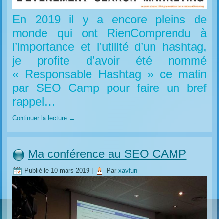
En 2019 il y a encore pleins de
monde qui ont RienComprendu à
l’importance et l’utilité d’un hashtag,
je profite d’avoir été nommé
« Responsable Hashtag » ce matin
par SEO Camp pour faire un bref
rappel…
Continuer la lecture
→
Ma conférence au SEO CAMP
Publié le
10 mars 2019
|
Par
xavfun