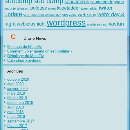
seocamp
seo camp
seocamp'us
soumettre.fr
spam
twitter
toulouse
tweetadder
sécurité
teknseo
tweet
tweet adder
update
webx day &
webxday
Very Important Webmaster
VIW
webx
wordpress
night
xavfun
webxdaynight
wordpress mu
Drone News
Montage du MetaFly
Comment voler quand on est confiné ?
Déballage du MetaFly
Calendrier Xavdrone
Archives
octobre 2020
avril 2020
janvier 2020
mars 2019
février 2019
décembre 2018
août 2018
avril 2018
mars 2018
septembre 2017
février 2017