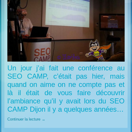
Un jour j’ai fait une conférence au
SEO CAMP, c’était pas hier, mais
quand on aime on ne compte pas et
là il était de vous faire découvrir
l’ambiance qu’il y avait lors du SEO
CAMP Dijon il y a quelques années…
Continuer la lecture
→