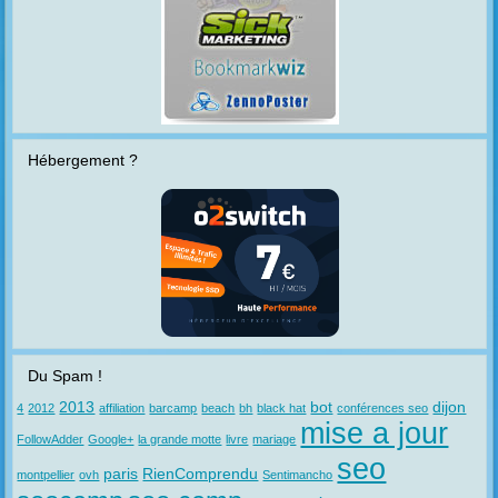
Hébergement ?
Du Spam !
2013
bot
dijon
4
2012
affiliation
barcamp
beach
bh
black hat
conférences seo
mise a jour
FollowAdder
Google+
la grande motte
livre
mariage
seo
paris
RienComprendu
montpellier
ovh
Sentimancho