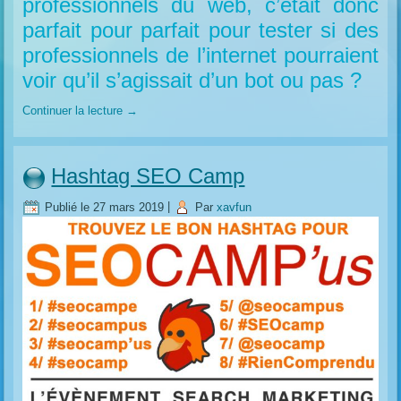
professionnels du web, c’était donc
parfait pour parfait pour tester si des
professionnels de l’internet pourraient
voir qu’il s’agissait d’un bot ou pas ?
Continuer la lecture
→
Hashtag SEO Camp
Publié le
27 mars 2019
|
Par
xavfun