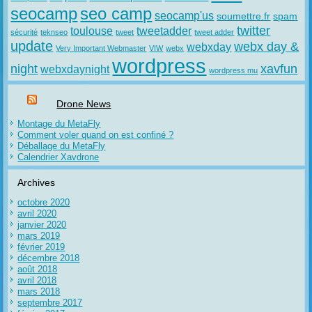
seocamp
seo camp
seocamp'us
soumettre.fr
spam
twitter
toulouse
tweetadder
sécurité
teknseo
tweet
tweet adder
update
webx day &
webxday
Very Important Webmaster
VIW
webx
wordpress
night
xavfun
webxdaynight
wordpress mu
Drone News
Montage du MetaFly
Comment voler quand on est confiné ?
Déballage du MetaFly
Calendrier Xavdrone
Archives
octobre 2020
avril 2020
janvier 2020
mars 2019
février 2019
décembre 2018
août 2018
avril 2018
mars 2018
septembre 2017