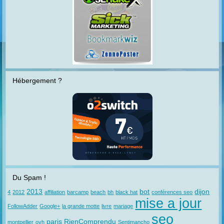
Hébergement ?
Du Spam !
2013
bot
dijon
4
2012
affiliation
barcamp
beach
bh
black hat
conférences seo
mise a jour
FollowAdder
Google+
la grande motte
livre
mariage
seo
paris
RienComprendu
montpellier
ovh
Sentimancho