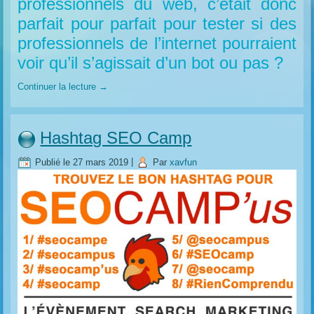
professionnels du web, c’était donc
parfait pour parfait pour tester si des
professionnels de l’internet pourraient
voir qu’il s’agissait d’un bot ou pas ?
Continuer la lecture
→
Hashtag SEO Camp
Publié le
27 mars 2019
|
Par
xavfun