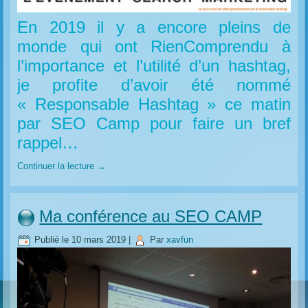
En 2019 il y a encore pleins de
monde qui ont RienComprendu à
l’importance et l’utilité d’un hashtag,
je profite d’avoir été nommé
« Responsable Hashtag » ce matin
par SEO Camp pour faire un bref
rappel…
Continuer la lecture
→
Ma conférence au SEO CAMP
Publié le
10 mars 2019
|
Par
xavfun