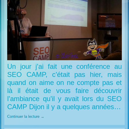
Un jour j’ai fait une conférence au
SEO CAMP, c’était pas hier, mais
quand on aime on ne compte pas et
là il était de vous faire découvrir
l’ambiance qu’il y avait lors du SEO
CAMP Dijon il y a quelques années…
Continuer la lecture
→