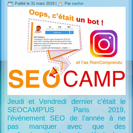
Publié le
31 mars 2019
|
Par
xavfun
Jeudi et Vendredi dernier c’était le
SEOCAMP’US Paris 2019,
l’événement SEO de l’année à ne
pas manquer avec que des