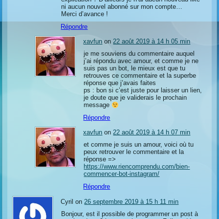
ni aucun nouvel abonné sur mon compte…
Merci d’avance !
Répondre
xavfun
on
22 août 2019 à 14 h 05 min
je me souviens du commentaire auquel
j’ai répondu avec amour, et comme je ne
suis pas un bot, le mieux est que tu
retrouves ce commentaire et la superbe
réponse que j’avais faites
ps : bon si c’est juste pour laisser un lien,
je doute que je validerais le prochain
message
Répondre
xavfun
on
22 août 2019 à 14 h 07 min
et comme je suis un amour, voici où tu
peux retrouver le commentaire et la
réponse =>
https://www.riencomprendu.com/bien-
commencer-bot-instagram/
Répondre
Cyril on
26 septembre 2019 à 15 h 11 min
Bonjour, est il possible de programmer un post à