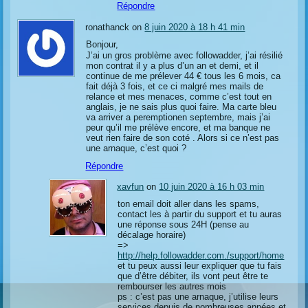
Répondre
ronathanck on
8 juin 2020 à 18 h 41 min
Bonjour,
J’ai un gros problème avec followadder, j’ai résilié
mon contrat il y a plus d’un an et demi, et il
continue de me prélever 44 € tous les 6 mois, ca
fait déjà 3 fois, et ce ci malgré mes mails de
relance et mes menaces, comme c’est tout en
anglais, je ne sais plus quoi faire. Ma carte bleu
va arriver a peremptionen septembre, mais j’ai
peur qu’il me prélève encore, et ma banque ne
veut rien faire de son coté . Alors si ce n’est pas
une arnaque, c’est quoi ?
Répondre
xavfun
on
10 juin 2020 à 16 h 03 min
ton email doit aller dans les spams,
contact les à partir du support et tu auras
une réponse sous 24H (pense au
décalage horaire)
=>
http://help.followadder.com./support/home
et tu peux aussi leur expliquer que tu fais
que d’être débiter, ils vont peut être te
rembourser les autres mois
ps : c’est pas une arnaque, j’utilise leurs
services depuis de nombreuses années et