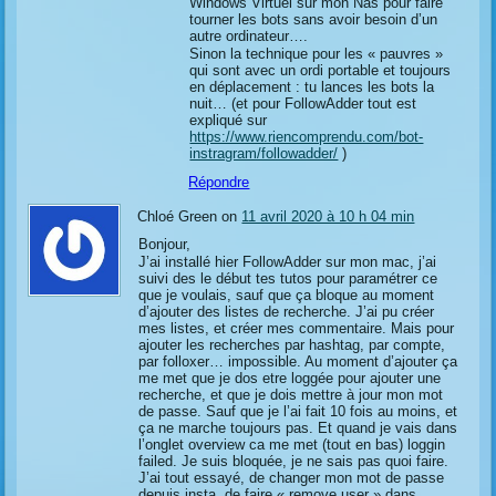
Windows Virtuel sur mon Nas pour faire
tourner les bots sans avoir besoin d’un
autre ordinateur….
Sinon la technique pour les « pauvres »
qui sont avec un ordi portable et toujours
en déplacement : tu lances les bots la
nuit… (et pour FollowAdder tout est
expliqué sur
https://www.riencomprendu.com/bot-
instragram/followadder/
)
Répondre
Chloé Green on
11 avril 2020 à 10 h 04 min
Bonjour,
J’ai installé hier FollowAdder sur mon mac, j’ai
suivi des le début tes tutos pour paramétrer ce
que je voulais, sauf que ça bloque au moment
d’ajouter des listes de recherche. J’ai pu créer
mes listes, et créer mes commentaire. Mais pour
ajouter les recherches par hashtag, par compte,
par folloxer… impossible. Au moment d’ajouter ça
me met que je dos etre loggée pour ajouter une
recherche, et que je dois mettre à jour mon mot
de passe. Sauf que je l’ai fait 10 fois au moins, et
ça ne marche toujours pas. Et quand je vais dans
l’onglet overview ca me met (tout en bas) loggin
failed. Je suis bloquée, je ne sais pas quoi faire.
J’ai tout essayé, de changer mon mot de passe
depuis insta, de faire « remove user » dans