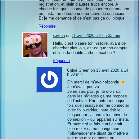
registration, et plein d’autres trucs encore. A
chaque fois que j’essaye de passer en automation
on, insta me detecte une tentative de connexion.
Et je me demande si ce n’est pas ça qui bloque.
Répondre
xavfun
on
11 avril 2020 à 17 h 33 min
Hello, c’est bizarre ton histoire, avant de
chercher plus loin, est-ce que ton compte
utilises la double authentification ?
Répondre
Chloé Green on
13 avril 2020 à 14
h 30 min
Oh merci de m’avoir répondu
Je n’avais pas vu .
Je ne sais pas, je ne crois car
dans les réglages ça me propose
de l’activer. Par contre a chaque
fois que j’essaye de me connecter
avec followadder, insta doit le
bloquer car j’ai une « tentative de
connexion » qui apparait sur insta.
Et meme si je fais « oui c’etait
bien moi » ca ne change rien.
Followadder me disait de mettre à
jour mon mot de passe ou