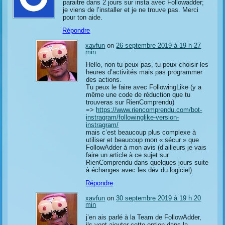
paraitre dans 2 jours sur insta avec Followadder;
je viens de l’installer et je ne trouve pas. Merci
pour ton aide.
Répondre
xavfun
on
26 septembre 2019 à 19 h 27
min
Hello, non tu peux pas, tu peux choisir les
heures d’activités mais pas programmer
des actions.
Tu peux le faire avec FollowingLike (y a
même une code de réduction que tu
trouveras sur RienComprendu)
=>
https://www.riencomprendu.com/bot-
instragram/followinglike-version-
instragram/
mais c’est beaucoup plus complexe à
utiliser et beaucoup mon « sécur » que
FollowAdder à mon avis (d’ailleurs je vais
faire un article à ce sujet sur
RienComprendu dans quelques jours suite
à échanges avec les dév du logiciel)
Répondre
xavfun
on
30 septembre 2019 à 19 h 20
min
j’en ais parlé à la Team de FollowAdder,
ils vont ajouter cette option dans la