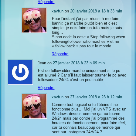
Répondre
xavfun
on
20 janvier 2018 à 18 h 33 min
Pour l’instant j’ai pas réussi à me faire
bannir, ça marche plutôt bien et c’est
simple, je dois faire un tuto mais je suis
long…
Sinon code la case « Stop following when
following/follower ratio reaches » et ne
« follow back » pas tout le monde
Répondre
Jean on
27 janvier 2018 à 23 h 09 min
Est ce followadder marche uniquement si le pc
est allumé ? Car s’il faut laisser tourner le pc avec
followadder 24/24 c’est un peu inutile ..
Répondre
xavfun
on
27 janvier 2018 à 23 h 12 min
Comme tout logiciel si tu l’éteins il ne
fonctionne plus… Moi j’ai un VPS avec un
Windows dessus comme ça, ça tourne
24/24 mais par contre j’ai programmé des
horaires de fonctionnement pour faire réel,
car tu connais beaucoup de monde qui
sont sur Instagram 24H/24 ?