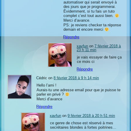
automatiser qui serait envoyé à
des jours que je programmerai.
Évidemment, si tu fais un tuto
complet c’est tout aussi bien.
Merci d’avance.
PS: je reviens checker ta réponse
demain et encore merci
Répondre
xavfun
on
7 février 2018 à
23 h 11 min
je vais essayer de faire ça
ce mois ci
Répondre
Cédric on
8 février 2018 à 9 h 14 min
Hello l’ami !
Aurais-tu une adresse email pour que je puisse te
parler en privé ?
Merci d’avance
Répondre
xavfun
on
9 février 2018 à 20 h 51 min
ce genre de chose est réservé à mes
secrétaires blondes à fortes poitrines…