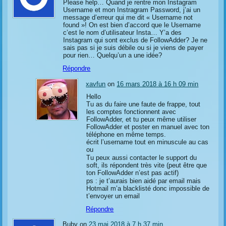
Please help… Quand je rentre mon Instagram
Username et mon Instragram Password, j’ai un
message d’erreur qui me dit « Username not
found »! On est bien d’accord que le Username
c’est le nom d’utilisateur Insta… Y’a des
Instagram qui sont exclus de FollowAdder? Je ne
sais pas si je suis débile ou si je viens de payer
pour rien… Quelqu’un a une idée?
Répondre
xavfun
on
16 mars 2018 à 16 h 09 min
Hello
Tu as du faire une faute de frappe, tout
les comptes fonctionnent avec
FollowAdder, et tu peux même utiliser
FollowAdder et poster en manuel avec ton
téléphone en même temps.
écrit l’username tout en minuscule au cas
ou
Tu peux aussi contacter le support du
soft, ils répondent très vite (peut être que
ton FollowAdder n’est pas actif)
ps : je t’aurais bien aidé par email mais
Hotmail m’a blacklisté donc impossible de
t’envoyer un email
Répondre
Buby on
23 mai 2018 à 7 h 37 min