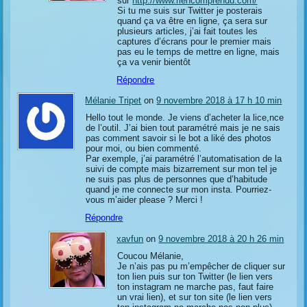
sur
http://www.riencomprendu.com/
Si tu me suis sur Twitter je posterais
quand ça va être en ligne, ça sera sur
plusieurs articles, j’ai fait toutes les
captures d’écrans pour le premier mais
pas eu le temps de mettre en ligne, mais
ça va venir bientôt
Répondre
Mélanie Tripet
on
9 novembre 2018 à 17 h 10 min
Hello tout le monde. Je viens d’acheter la lice,nce
de l’outil. J’ai bien tout paramétré mais je ne sais
pas comment savoir si le bot a liké des photos
pour moi, ou bien commenté.
Par exemple, j’ai paramétré l’automatisation de la
suivi de compte mais bizarrement sur mon tel je
ne suis pas plus de personnes que d’habitude
quand je me connecte sur mon insta. Pourriez-
vous m’aider please ? Merci !
Répondre
xavfun
on
9 novembre 2018 à 20 h 26 min
Coucou Mélanie,
Je n’ais pas pu m’empêcher de cliquer sur
ton lien puis sur ton Twitter (le lien vers
ton instagram ne marche pas, faut faire
un vrai lien), et sur ton site (le lien vers