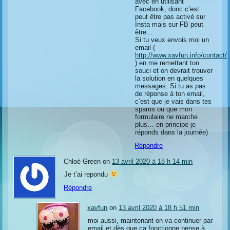
avec en utilisant
Facebook, donc c’est
peut être pas activé sur
Insta mais sur FB peut
être…
Si tu veux envois moi un
email (
http://www.xavfun.info/contact/
) en me remettant ton
souci et on devrait trouver
la solution en quelques
messages. Si tu as pas
de réponse à ton email,
c’est que je vais dans tes
spams ou que mon
formulaire ne marche
plus… en principe je
réponds dans la journée)
Répondre
Chloé Green on
13 avril 2020 à 18 h 14 min
Je t’ai repondu
Répondre
xavfun
on
13 avril 2020 à 18 h 51 min
moi aussi, maintenant on va continuer par
email et dès que ça fonctionne pense à