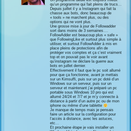
qu’un programme qui fait pleins de trucs…
Depuis juillet il y a Instagram qui fait la
chasse aux bots, donc beaucoup de
« tools » ne marchent plus, ou des
options qui ne vont plus.
Une grosse mise à jour de Followadder
sort dans moins de 3 semaines….
FollowAdder est beaucoup plus « safe »
que FollowingLike et surtout plus simple à
utiliser, et surtout FollowAdder à mis en
place pleins de protections afin de
protéger vos comptes et ça c’est vraiment
top et on pouvait pas le voir avant
qu’instagram ne déclare la guerre aux
bots en juillet dernier.
Effectivement il faut que le pc soit allumé
pour que ça fonctionne, avant je mettais
sur un Kimsuffi, puis sur un pc doté d’un
Windows sur un serveur, puis sur un
serveur et maintenant j’ai préparé un pc
portable sous Windows 10 pro qui est
allumé 24/24 et 7/7 et je m’y connecte à
distance à partir d’un autre pc ou de mon
iphone ou même d’une tablette
Je manque de temps mais je pensais
faire un article sur la configuration pour
l’accès à distance, avec les astuces,
etc…
Et prochaine étape je vais installer un