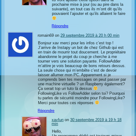
prochaine mise à jour (ou au pire dans la
suivante), en tout cas ils m’ont dit qu’ils
pouvaient l’ajouter et qu’ils allaient le faire
Répondre
romain69 on
29 septembre 2019 à 20 h 00 min
Bonjour xav merci pour les infos c’est top !
J’arrive de Instapy un bot de chez Github qui est
en train de mourrir tout doucement. Le propriétaire
abandonne le projet du coup je cherche à me
tourner vers une solution payante. FollowAdder
m’attire je vois beaucoup de bons retours dessus.
La seule chose qui m’embête c’est de devoir
laisser allumer mon PC. Apparement si je
comprends bien tes messages on peut passer par
une machine virtuelle ? un Raspberry également?
Ça serait top un tuto là dessus
FollowingLike vs FollowAdder selon toi? Pourquoi
tu parles de sécurité moindre pour FollowingLike?
Merci pour toutes ces réponses
Répondre
xavfun
on
30 septembre 2019 à 19 h 18
min
Hello,
Un programme dédié est toujours mieux