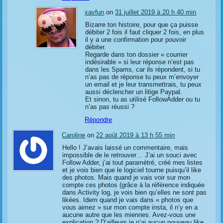
xavfun
on
31 juillet 2019 à 20 h 40 min
Bizarre ton histoire, pour que ça puisse
débiter 2 fois il faut cliquer 2 fois, en plus
il y a une confirmation pour pouvoir
débiter.
Regarde dans ton dossier « courrier
indésirable » si leur réponse n’est pas
dans les Spams, car ils répondent, si tu
n’as pas de réponse tu peux m’envoyer
un email et je leur transmettrais, tu peux
aussi déclencher un litige Paypal.
Et sinon, tu as utilisé FollowAdder ou tu
n’as pas réussi ?
Répondre
Caroline
on
22 août 2019 à 13 h 55 min
Hello ! J’avais laissé un commentaire, mais
impossible de le retrouver… J’ai un souci avec
Follow Adder, j’ai tout paramétré, créé mes listes
et je vois bien que le logiciel tourne puisqu’il like
des photos. Mais quand je vais voir sur mon
compte ces photos (grâce à la référence indiquée
dans Activity log, je vois bien qu’elles ne sont pas
likées. Idem quand je vais dans « photos que
vous aimez » sur mon compte insta, il n’y en a
aucune autre que les miennes. Avez-vous une
explication ? D’ailleurs je n’ai aucun nouveau like