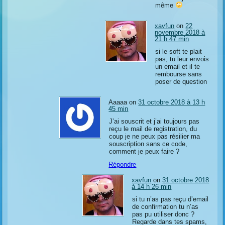
même
xavfun
on
22
novembre 2018 à
21 h 47 min
si le soft te plait
pas, tu leur envois
un email et il te
rembourse sans
poser de question
Aaaaa on
31 octobre 2018 à 13 h
45 min
J’ai souscrit et j’ai toujours pas
reçu le mail de registration, du
coup je ne peux pas résilier ma
souscription sans ce code,
comment je peux faire ?
Répondre
xavfun
on
31 octobre 2018
à 14 h 26 min
si tu n’as pas reçu d’email
de confirmation tu n’as
pas pu utiliser donc ?
Regarde dans tes spams,