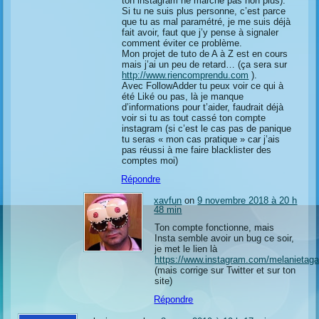
ton instagram ne marche pas non plus).
Si tu ne suis plus personne, c’est parce
que tu as mal paramétré, je me suis déjà
fait avoir, faut que j’y pense à signaler
comment éviter ce problème.
Mon projet de tuto de A à Z est en cours
mais j’ai un peu de retard… (ça sera sur
http://www.riencomprendu.com
).
Avec FollowAdder tu peux voir ce qui à
été Liké ou pas, là je manque
d’informations pour t’aider, faudrait déjà
voir si tu as tout cassé ton compte
instagram (si c’est le cas pas de panique
tu seras « mon cas pratique » car j’ais
pas réussi à me faire blacklister des
comptes moi)
Répondre
xavfun
on
9 novembre 2018 à 20 h
48 min
Ton compte fonctionne, mais
Insta semble avoir un bug ce soir,
je met le lien là
https://www.instagram.com/melanietaga
(mais corrige sur Twitter et sur ton
site)
Répondre