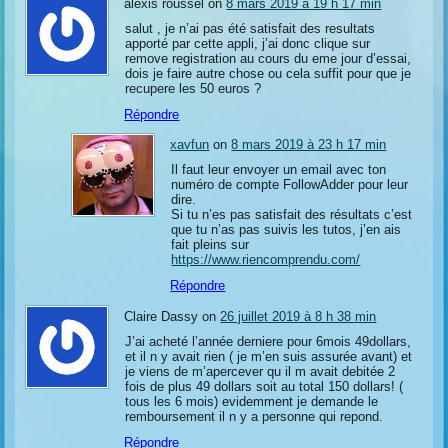
alexis roussel on
8 mars 2019 à 19 h 17 min
salut , je n’ai pas été satisfait des resultats
apporté par cette appli, j’ai donc clique sur
remove registration au cours du eme jour d’essai,
dois je faire autre chose ou cela suffit pour que je
recupere les 50 euros ?
Répondre
xavfun
on
8 mars 2019 à 23 h 17 min
Il faut leur envoyer un email avec ton
numéro de compte FollowAdder pour leur
dire.
Si tu n’es pas satisfait des résultats c’est
que tu n’as pas suivis les tutos, j’en ais
fait pleins sur
https://www.riencomprendu.com/
Répondre
Claire Dassy on
26 juillet 2019 à 8 h 38 min
J’ai acheté l’année derniere pour 6mois 49dollars,
et il n y avait rien ( je m’en suis assurée avant) et
je viens de m’apercever qu il m avait debitée 2
fois de plus 49 dollars soit au total 150 dollars! (
tous les 6 mois) evidemment je demande le
remboursement il n y a personne qui repond.
Répondre