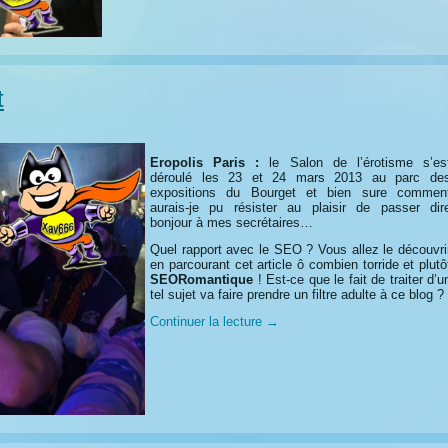
t
Eropolis Paris :
le Salon de l’érotisme s’es
déroulé les 23 et 24 mars 2013 au parc de
expositions du Bourget et bien sure commen
aurais-je pu résister au plaisir de passer dir
bonjour à mes secrétaires…
Quel rapport avec le SEO ? Vous allez le découvri
en parcourant cet article ô combien torride et plutô
SEORomantique
! Est-ce que le fait de traiter d’u
tel sujet va faire prendre un filtre adulte à ce blog ?
Continuer la lecture
→