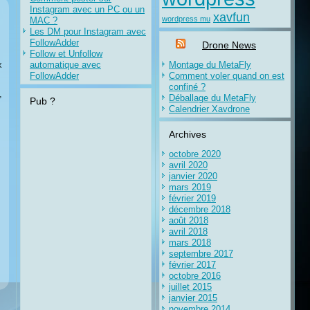
Instagram avec un PC ou un
xavfun
wordpress mu
MAC ?
Les DM pour Instagram avec
FollowAdder
Drone News
Follow et Unfollow
x
automatique avec
Montage du MetaFly
FollowAdder
Comment voler quand on est
confiné ?
,
Déballage du MetaFly
Pub ?
Calendrier Xavdrone
Archives
octobre 2020
avril 2020
janvier 2020
mars 2019
février 2019
décembre 2018
août 2018
avril 2018
mars 2018
septembre 2017
février 2017
octobre 2016
juillet 2015
janvier 2015
novembre 2014