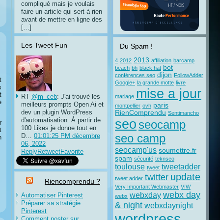
compliqué mais je voulais
faire un article qui sert à rien
avant de mettre en ligne des
[…]
Les Tweet Fun
Du Spam !
2013
4
2012
affiliation
barcamp
bot
beach
bh
black hat
dijon
conférences seo
FollowAdder
t
Google+
la grande motte
livre
s
mise a jour
t
RT
@m_ceb
: J'ai trouvé les
mariage
e
meilleurs prompts Open Ai et
paris
montpellier
ovh
dev un plugin WordPress
RienComprendu
Sentimancho
d'automatisation. À partir de
seo
seocamp
r
100 Likes je donne tout en
t
D…
01:01:25 PM décembre
seo camp
n
06, 2022
seocamp'us
soumettre.fr
Reply
Retweet
Favorite
spam
sécurité
teknseo
toulouse
tweetadder
tweet
update
twitter
tweet adder
Riencomprendu ?
Very Important Webmaster
VIW
webx day
webxday
Automatiser Pinterest
webx
Préparer sa stratégie
& night
webxdaynight
Pinterest
wordpress
Comment poster sur