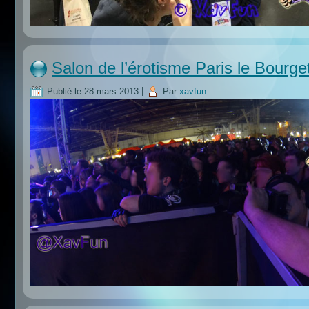
Salon de l’érotisme Paris le Bourge
Publié le
28 mars 2013
|
Par
xavfun