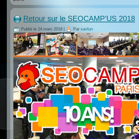
Retour sur le SEOCAMP’US 2018
Publié le
24 mars 2018
|
Par
xavfun