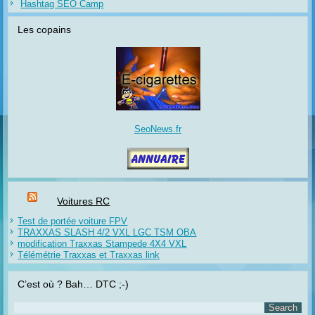
Hashtag SEO Camp
Les copains
SeoNews.fr
Voitures RC
Test de portée voiture FPV
TRAXXAS SLASH 4/2 VXL LGC TSM OBA
modification Traxxas Stampede 4X4 VXL
Télémétrie Traxxas et Traxxas link
C’est où ? Bah… DTC ;-)