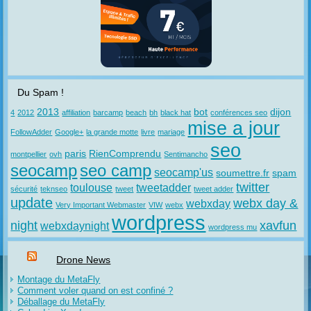
Du Spam !
2013
bot
dijon
4
2012
affiliation
barcamp
beach
bh
black hat
conférences seo
mise a jour
FollowAdder
Google+
la grande motte
livre
mariage
seo
paris
RienComprendu
montpellier
ovh
Sentimancho
seocamp
seo camp
seocamp'us
soumettre.fr
spam
twitter
toulouse
tweetadder
sécurité
teknseo
tweet
tweet adder
update
webx day &
webxday
Very Important Webmaster
VIW
webx
wordpress
night
xavfun
webxdaynight
wordpress mu
Drone News
Montage du MetaFly
Comment voler quand on est confiné ?
Déballage du MetaFly