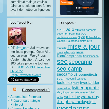
compliqué mais je voulais
faire un article qui sert à rien
avant de mettre en ligne des
[…]
Les Tweet Fun
Du Spam !
2013
4
2012
affiliation
barcamp
bot
beach
bh
black hat
dijon
conférences seo
FollowAdder
Google+
la grande motte
livre
mise a jour
RT
@m_ceb
: J'ai trouvé les
mariage
meilleurs prompts Open Ai et
paris
montpellier
ovh
dev un plugin WordPress
RienComprendu
Sentimancho
d'automatisation. À partir de
seo
seocamp
100 Likes je donne tout en
D…
01:01:25 PM décembre
seo camp
06, 2022
seocamp'us
soumettre.fr
Reply
Retweet
Favorite
spam
sécurité
teknseo
toulouse
tweetadder
tweet
update
twitter
tweet adder
Riencomprendu ?
Very Important Webmaster
VIW
webx day
webxday
Automatiser Pinterest
webx
Préparer sa stratégie
& night
webxdaynight
Pinterest
wordpress
Comment poster sur