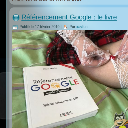
Référencement Google : le livre
Publié le
17 février 2019
|
Par
xavfun