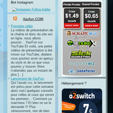
Bot Instagram
Xavfun.COM
Première vidéo
e
La vidéos de présentation de
la chaîne et donc du site est
r
en ligne, nous allons
pouvoir… XavFun sur
s
YouTube Et voilà, une petite
r
vidéos de présentation à été
mises sur YouTube, dedans
vous pourrez avoir un aperçu
du style et de ce que vous
pourrez y trouver. Alors
n’attendez pas un instant de
plus […]
Lancement de XavFun
Qui l’aurait cru, le lancement
Hébergement ?
est prévu pour cette semaine
alors voici quelques conseils
pour celles et ceux qui seront
les premiers… Comment ça
marchera ? Et bien on se le
demande !!! Plus
sérieusement, rien de bien