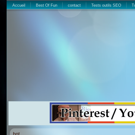
Accueil
Best Of Fun
contact
Tests outils SEO
T
bot