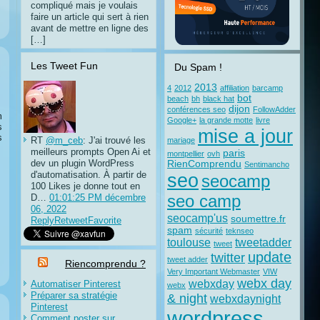
compliqué mais je voulais
faire un article qui sert à rien
avant de mettre en ligne des
[…]
Les Tweet Fun
Du Spam !
2013
4
2012
affiliation
barcamp
bot
beach
bh
black hat
dijon
conférences seo
FollowAdder
m
Google+
la grande motte
livre
s
mise a jour
s
RT
@m_ceb
: J'ai trouvé les
mariage
meilleurs prompts Open Ai et
paris
montpellier
ovh
dev un plugin WordPress
RienComprendu
Sentimancho
d'automatisation. À partir de
seo
seocamp
100 Likes je donne tout en
D…
01:01:25 PM décembre
seo camp
06, 2022
seocamp'us
soumettre.fr
Reply
Retweet
Favorite
spam
sécurité
teknseo
toulouse
tweetadder
tweet
update
twitter
tweet adder
Riencomprendu ?
Very Important Webmaster
VIW
webx day
webxday
Automatiser Pinterest
webx
Préparer sa stratégie
& night
webxdaynight
Pinterest
wordpress
Comment poster sur