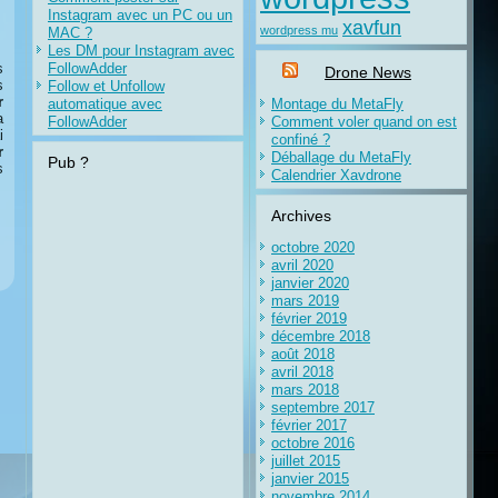
Instagram avec un PC ou un
xavfun
wordpress mu
MAC ?
Les DM pour Instagram avec
s
FollowAdder
Drone News
s
Follow et Unfollow
r
automatique avec
Montage du MetaFly
a
FollowAdder
Comment voler quand on est
i
confiné ?
r
Déballage du MetaFly
Pub ?
s
Calendrier Xavdrone
Archives
octobre 2020
avril 2020
janvier 2020
mars 2019
février 2019
décembre 2018
août 2018
avril 2018
mars 2018
septembre 2017
février 2017
octobre 2016
juillet 2015
janvier 2015
novembre 2014