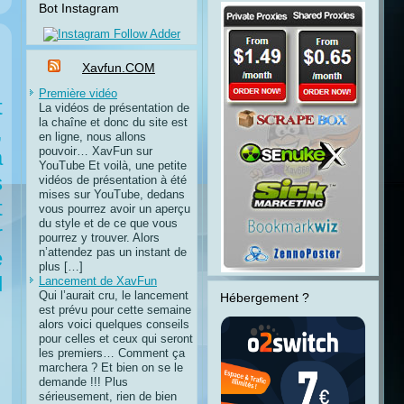
Bot Instagram
Xavfun.COM
Première vidéo
t
La vidéos de présentation de
la chaîne et donc du site est
,
en ligne, nous allons
pouvoir… XavFun sur
à
YouTube Et voilà, une petite
s
vidéos de présentation à été
mises sur YouTube, dedans
t
vous pourrez avoir un aperçu
du style et de ce que vous
r
pourrez y trouver. Alors
n’attendez pas un instant de
e
plus […]
l
Lancement de XavFun
Qui l’aurait cru, le lancement
Hébergement ?
est prévu pour cette semaine
alors voici quelques conseils
pour celles et ceux qui seront
les premiers… Comment ça
marchera ? Et bien on se le
demande !!! Plus
sérieusement, rien de bien