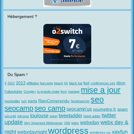
Hébergement ?
Du Spam !
2013
bot
dijon
4
2012
affiliation
barcamp
beach
bh
black hat
conférences seo
mise a jour
FollowAdder
Google+
la grande motte
livre
mariage
seo
paris
RienComprendu
montpellier
ovh
Sentimancho
seocamp
seo camp
seocamp'us
soumettre.fr
spam
twitter
toulouse
tweetadder
sécurité
teknseo
tweet
tweet adder
update
webx day &
webxday
Very Important Webmaster
VIW
webx
wordpress
night
xavfun
webxdaynight
wordpress mu